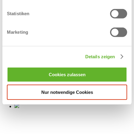
Arbeitgebers mit den Chancen eines global agierenden
Unternehmens.
Statistiken
Bereit, mitzuveredeln, was zählt? Dann werde Teil von Crespel
& Deiters.
Marketing
Blick ins Unternehmen
Ausbildung zur Fachkraft für Lebensmitteltechnik
Details zeigen
Ausbildung zum
Industriemechaniker
Ausbildung zum
Cookies zulassen
Chemielaborant
WorkCafé
Nur notwendige Cookies
WorkCafé