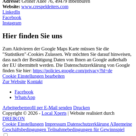
Adresse:
Groner Allee 76, 49479 Ibbenbüren
Website:
www.crespeldeiters.com
LinkedIn
Facebook
Instagram
Hier finden Sie uns
Zum Aktivieren der Google Maps Karte müssen Sie die
"Statistiken"-Cookies Zulassen. Wir möchten Sie darauf hinweisen,
dass nach der Bestätigung Daten von Ihnen an Google außerhalb
der EU übermittelt werden. Die Datenschutzerklärung von Google
finden Sie hier:
https://policies.google.com/privacy?hl=de
Cookie Einstellungen bearbeiten
Zur Website
Kontakt
Facebook
WhatsApp
Arbeitgeberprofil per E-Mail senden
Drucken
Copyright © 2026 -
Local Xperts
| Website realisiert durch
DREIKON
Cookie Einstellungen
Impressum
Datenschutzerklärung
Allgemeine
Geschäftsbedingungen
Teilnahmebedingungen für Gewinnspiel