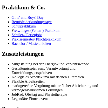
Praktikum & Co.
Girls' und Boys' Day
Berufsfelderkundungstage
Schulpraktikum
F
reiwilliges (Ferien-) Praktikum
Schüler-/ Ferienjobs
Praxissemester/ Pflichtpraktikum
Bachelor-/ Masterarbeiten
Zusatzleistungen
Mitgestaltung bei der Energie- und Verkehrswende
Gestaltungsspielraum, Verantwortung und
Entwicklungsperspektiven
Kollegiales Arbeitsklima mit flachen Hirarchien
Flexible Arbeitszeiten
marktgerechte Vergütung mit tariflicher Absicherung und
vermögenswirksamen Leistungen
JobRad, Obsttag und Physiotherapie
Legendäre Firmenevents