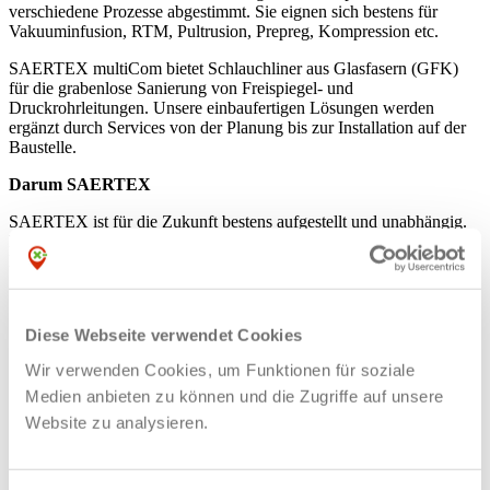
verschiedene Prozesse abgestimmt. Sie eignen sich bestens für
Vakuuminfusion, RTM, Pultrusion, Prepreg, Kompression etc.
SAERTEX multiCom bietet Schlauchliner aus Glasfasern (GFK)
für die grabenlose Sanierung von Freispiegel- und
Druckrohrleitungen. Unsere einbaufertigen Lösungen werden
ergänzt durch Services von der Planung bis zur Installation auf der
Baustelle.
Darum SAERTEX
SAERTEX ist für die Zukunft bestens aufgestellt und unabhängig.
Die starke Position am Markt wird durch die enorme
Innovationskraft der SAERTEX-Gruppe sichergestellt. Komm zur
SAERTEX Gruppe und werde Teil dieses erfolgreichen Teams!
Imagevideo der SAERTEX Unternehmensgruppe
Diese Webseite verwendet Cookies
Link
Wir verwenden Cookies, um Funktionen für soziale
Imagevideo von multiCom
Medien anbieten zu können und die Zugriffe auf unsere
Website zu analysieren.
Link
Industriekaufmann (m/w/d)