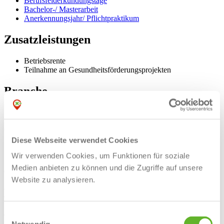
Berufsfelderkundungstage
Bachelor-/ Masterarbeit
Anerkennungsjahr/ Pflichtpraktikum
Zusatzleistungen
Betriebsrente
Teilnahme an Gesundheitsförderungsprojekten
Branche
Stadtverwaltung
Öffentliche Verwaltung
Diese Webseite verwendet Cookies
Standort
Wir verwenden Cookies, um Funktionen für soziale
Medien anbieten zu können und die Zugriffe auf unsere
Ochtrup
Website zu analysieren.
Mitarbeiterzahl
ca. 350
Einwilligungsauswahl