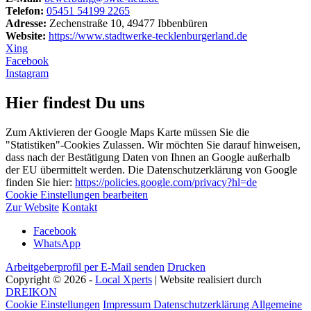
Telefon:
05451 54199 2265
Adresse:
Zechenstraße 10, 49477 Ibbenbüren
Website:
https://www.stadtwerke-tecklenburgerland.de
Xing
Facebook
Instagram
Hier findest Du uns
Zum Aktivieren der Google Maps Karte müssen Sie die
"Statistiken"-Cookies Zulassen. Wir möchten Sie darauf hinweisen,
dass nach der Bestätigung Daten von Ihnen an Google außerhalb
der EU übermittelt werden. Die Datenschutzerklärung von Google
finden Sie hier:
https://policies.google.com/privacy?hl=de
Cookie Einstellungen bearbeiten
Zur Website
Kontakt
Facebook
WhatsApp
Arbeitgeberprofil per E-Mail senden
Drucken
Copyright © 2026 -
Local Xperts
| Website realisiert durch
DREIKON
Cookie Einstellungen
Impressum
Datenschutzerklärung
Allgemeine