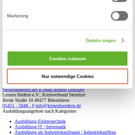
Deine Ansprechpartnerin
Marketing
Sandra Lindemann | Personalsachbearbeiterin -
Bewerbermanagement
E-Mail:
sandra.lindemann@lwl.org
Telefon:
05481 12 1160
Details zeigen
Adresse:
Parkallee 10, 49525 Lengerich
Website:
www.lwl-klinik-lengerich.de
Facebook
Instagram
Cookies zulassen
Kontakt
Jetzt bewerben
Facebook
Nur notwendige Cookies
WhatsApp
Stellenangebot per E-Mail senden
Drucken
Lernen fördern e.V., Kreisverband Steinfurt
Breite Straße 10
49477
Ibbenbüren
05451 - 5948 - 0
info@lernenfoerdern.de
Ausbildungsangebote nach Kategorien
Ausbildung Elektrotechnik
Ausbildung IT / Informatik
Ausbildung als Industriekaufmann / Industriekauffrau