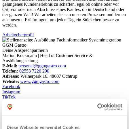
gelungenes Kundenerlebnis zu schaffen, egal ob online oder vor
Ort, vor oder nach Abschluss eines Kaufes, ob in Deutschland oder
der ganzen Welt! Wir arbeiten stets an unseren Prozessen und lernen
aus unseren Erfahrungen, um jeden Tag ein Stückchen besser zu
werden.
Arbeitgeberprofil
Deine Ansprechpartnerin
Marion Kockmann | Head of Customer Service &
Ausbildungsleitung
E-Mail:
personal@ggmgastro.com
Telefon:
02553 7220 290
Adresse:
Weinerpark 16, 48607 Ochtrup
Website:
www.ggmgastro.com
Facebook
Instagram
TikTok
Kontakt
Jetzt bewerben
Facebook
WhatsApp
Stellenangebot per E-Mail senden
Drucken
Diese Webseite verwendet Cookies