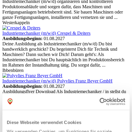
Industriemechaniker (m/w/d) organisieren und kontrollieren
Produktionsabläufe und sorgen dafür, dass Maschinen und
Fertigungsanlagen betriebsbereit sind. Sie bauen Maschinen oder
ganze Fertigungsanlagen, installieren und vernetzen sie und ...
Westerkappeln
Industriemechaniker (m/w/d)
Crespel & Deiters
Ausbildungsbeginn:
01.08.2027
Deine Ausbildung als Industriemechaniker (m/w/d) Du bist
handwerklich geschickt? Du begeisterst Dich für Technik und
Maschinen? Dann suchen wir Dich! Darum geht's: Als
Industriemechaniker bist Du hauptsächlich im Produktionsbereich
im Rahmen der Instandhaltung tätig. Du sorgst dafür, ...
Ibbenbüren
Industriemechaniker (m/w/d)
Polyvlies Franz Beyer GmbH
Ausbildungsbeginn:
01.08.2027
Ausbildungsflyer Download Als Industriemechaniker / in stellst du
Geräte-, Maschinenbauteile und -gruppen her, richtest sie ein und
baust sie ...
Hörstel
Industriemechaniker (m/w/d)
Carl Nolte Technik GmbH | noltewerk
Diese Webseite verwendet Cookies
GmbH & Co.KG
Ausbildungsbeginn:
01.08.2027
Wir verwenden Cookies, um Funktionen für soziale