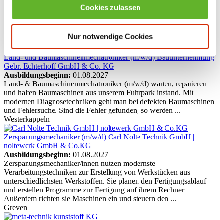
die Fertigung von Kunststoff- und Kautschukprodukten und richten
Cookies zulassen
die jeweils entsprechenden Produktionsmaschinen und -anlagen ein.
Sie kontrollieren die Qualität der fertigen Produkte. Darüber hinaus
reinigen und warten sie ...
Nur notwendige Cookies
Greven
Land- und Baumaschinenmechatroniker (m/w/d)
Bauunternehmung
Gebr. Echterhoff GmbH & Co. KG
Ausbildungsbeginn:
01.08.2027
Land- & Baumaschinenmechatroniker (m/w/d) warten, reparieren
und halten Baumaschinen aus unserem Fuhrpark instand. Mit
modernen Diagnosetechniken geht man bei defekten Baumaschinen
und Fehlersuche. Sind die Fehler gefunden, so werden ...
Westerkappeln
Zerspanungsmechaniker (m/w/d)
Carl Nolte Technik GmbH |
noltewerk GmbH & Co.KG
Ausbildungsbeginn:
01.08.2027
Zerspanungsmechaniker/innen nutzen modernste
Verarbeitungstechniken zur Erstellung von Werkstücken aus
unterschiedlichsten Werkstoffen. Sie planen den Fertigungsablauf
und erstellen Programme zur Fertigung auf ihrem Rechner.
Außerdem richten sie Maschinen ein und steuern den ...
Greven