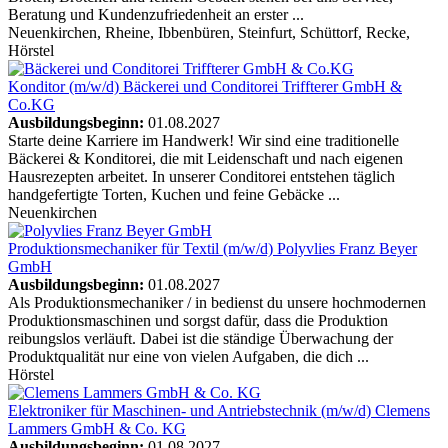
Beratung und Kundenzufriedenheit an erster ...
Neuenkirchen, Rheine, Ibbenbüren, Steinfurt, Schüttorf, Recke,
Hörstel
Konditor (m/w/d)
Bäckerei und Conditorei Triffterer GmbH &
Co.KG
Ausbildungsbeginn:
01.08.2027
Starte deine Karriere im Handwerk! Wir sind eine traditionelle
Bäckerei & Konditorei, die mit Leidenschaft und nach eigenen
Hausrezepten arbeitet. In unserer Conditorei entstehen täglich
handgefertigte Torten, Kuchen und feine Gebäcke ...
Neuenkirchen
Produktionsmechaniker für Textil (m/w/d)
Polyvlies Franz Beyer
GmbH
Ausbildungsbeginn:
01.08.2027
Als Produktionsmechaniker / in bedienst du unsere hochmodernen
Produktionsmaschinen und sorgst dafür, dass die Produktion
reibungslos verläuft. Dabei ist die ständige Überwachung der
Produktqualität nur eine von vielen Aufgaben, die dich ...
Hörstel
Elektroniker für Maschinen- und Antriebstechnik (m/w/d)
Clemens
Lammers GmbH & Co. KG
Ausbildungsbeginn:
01.08.2027