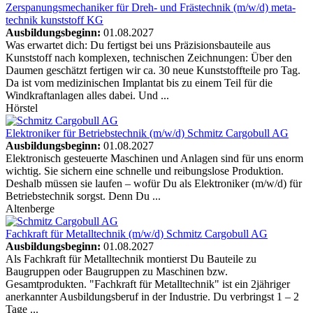
Zerspanungsmechaniker für Dreh- und Frästechnik (m/w/d)
meta-
technik kunststoff KG
Ausbildungsbeginn:
01.08.2027
Was erwartet dich: Du fertigst bei uns Präzisionsbauteile aus
Kunststoff nach komplexen, technischen Zeichnungen: Über den
Daumen geschätzt fertigen wir ca. 30 neue Kunststoffteile pro Tag.
Da ist vom medizinischen Implantat bis zu einem Teil für die
Windkraftanlagen alles dabei. Und ...
Hörstel
Elektroniker für Betriebstechnik (m/w/d)
Schmitz Cargobull AG
Ausbildungsbeginn:
01.08.2027
Elektronisch gesteuerte Maschinen und Anlagen sind für uns enorm
wichtig. Sie sichern eine schnelle und reibungslose Produktion.
Deshalb müssen sie laufen – wofür Du als Elektroniker (m/w/d) für
Betriebstechnik sorgst. Denn Du ...
Altenberge
Fachkraft für Metalltechnik (m/w/d)
Schmitz Cargobull AG
Ausbildungsbeginn:
01.08.2027
Als Fachkraft für Metalltechnik montierst Du Bauteile zu
Baugruppen oder Baugruppen zu Maschinen bzw.
Gesamtprodukten. "Fachkraft für Metalltechnik" ist ein 2jähriger
anerkannter Ausbildungsberuf in der Industrie. Du verbringst 1 – 2
Tage ...