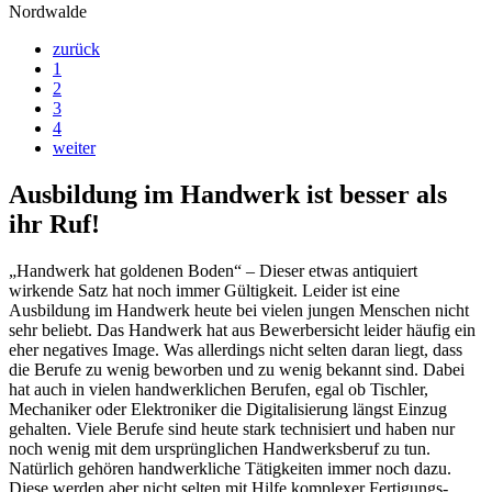
Nordwalde
zurück
1
2
3
4
weiter
Ausbildung im Handwerk ist besser als
ihr Ruf!
„Handwerk hat goldenen Boden“ – Dieser etwas antiquiert
wirkende Satz hat noch immer Gültigkeit. Leider ist eine
Ausbildung im Handwerk heute bei vielen jungen Menschen nicht
sehr beliebt. Das Handwerk hat aus Bewerbersicht leider häufig ein
eher negatives Image. Was allerdings nicht selten daran liegt, dass
die Berufe zu wenig beworben und zu wenig bekannt sind. Dabei
hat auch in vielen handwerklichen Berufen, egal ob Tischler,
Mechaniker oder Elektroniker die Digitalisierung längst Einzug
gehalten. Viele Berufe sind heute stark technisiert und haben nur
noch wenig mit dem ursprünglichen Handwerksberuf zu tun.
Natürlich gehören handwerkliche Tätigkeiten immer noch dazu.
Diese werden aber nicht selten mit Hilfe komplexer Fertigungs-