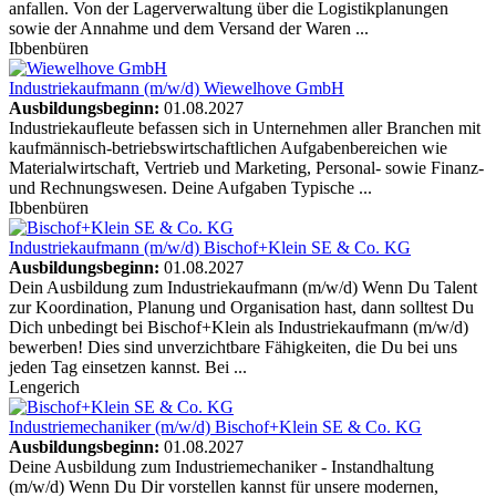
anfallen. Von der Lagerverwaltung über die Logistikplanungen
sowie der Annahme und dem Versand der Waren ...
Ibbenbüren
Industriekaufmann (m/w/d)
Wiewelhove GmbH
Ausbildungsbeginn:
01.08.2027
Industriekaufleute befassen sich in Unternehmen aller Branchen mit
kaufmännisch-betriebswirtschaftlichen Aufgabenbereichen wie
Materialwirtschaft, Vertrieb und Marketing, Personal- sowie Finanz-
und Rechnungswesen. Deine Aufgaben Typische ...
Ibbenbüren
Industriekaufmann (m/w/d)
Bischof+Klein SE & Co. KG
Ausbildungsbeginn:
01.08.2027
Dein Ausbildung zum Industriekaufmann (m/w/d) Wenn Du Talent
zur Koordination, Planung und Organisation hast, dann solltest Du
Dich unbedingt bei Bischof+Klein als Industriekaufmann (m/w/d)
bewerben! Dies sind unverzichtbare Fähigkeiten, die Du bei uns
jeden Tag einsetzen kannst. Bei ...
Lengerich
Industriemechaniker (m/w/d)
Bischof+Klein SE & Co. KG
Ausbildungsbeginn:
01.08.2027
Deine Ausbildung zum Industriemechaniker - Instandhaltung
(m/w/d) Wenn Du Dir vorstellen kannst für unsere modernen,