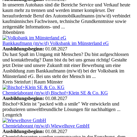
In unserem Autohaus sind die Bereiche Service und Verkauf heute
kaum mehr zu trennen und werden immer komplexer. Der
heraufordernde Beruf des Automobilkaufmanns (m/w/d) verbindet
kaufmännisches Fachwissen, technische Grundkenntnisse sowie
zeitgemäße Informations- und ...
Ibbenbüren
Bankkaufmann (m/w/d)
Volksbank im Münsterland eG
Ausbildungsbeginn:
01.08.2027
Du hast Spaß im Umgang mit Menschen? Du bist aufgeschlossen
und kontaktfreudig? Dann bist du bei uns genau richtig! Gestalte
jetzt Deine und unsere Zukunft mit einer Bewerbung um eine
Ausbildung zum Bankkaufmann (m/w/d) bei der Volksbank im
Münsterland eG. Bei uns steht der Mensch im ...
Kreis Steinfurt | Raum Münster
Chemielaborant (m/w/d)
Bischof+Klein SE & Co. KG
Ausbildungsbeginn:
01.08.2027
Bischof+Klein ist "packed with a smile" Wir entwickeln und
produzieren umweltfreundliche Lösungen für nachhaltigen ...
Lengerich
Chemielaborant (m/w/d)
Wiewelhove GmbH
Ausbildungsbeginn:
01.08.2027
Chemielaboranten werden vorzugsweise in der Forschung, dem