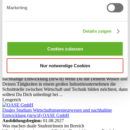
Duales Studium Wirtschaftsinformatik (m/w/d)
Bischof+Klein SE &
Marketing
Co. KG
Ausbildungsbeginn:
01.08.2027
Bachelor of Science - Wirtschaftsinformatik und nachhaltige IT
(m/w/d) Wenn Du Dich gleichzeitig für Betriebswirtschaft und
Details zeigen
Informatik interessierst, dann ist der Bachelor of Science –
Wirtschaftsinformatik u. nachhaltige IT genau das Richtige für Dich.
Bewirb Dich jetzt bei ...
Lengerich
Cookies zulassen
Duales Studium Wirtschaftsingenieurwesen (m/w/d)
Bischof+Klein
SE & Co. KG
Nur notwendige Cookies
Ausbildungsbeginn:
01.08.2027
Bachelor of Engineering – Wirtschaftsingenieurwesen und
nachhaltige Entwicklung (m/w/d) Wenn Du mit Deinem Wissen und
Deinen Tätigkeiten in einem großen Industrieunternehmen die
Schnittstelle zwischen Wirtschaft und Technik bilden möchtest, dann
solltest Du Dich unbedingt bei ...
Lengerich
Duales Studium Wirtschaftsingenieurwesen und nachhaltige
Entwicklung (m/w/d)
OASE GmbH
Ausbildungsbeginn:
01.08.2027
Was machen duale Student/innen im Bereich