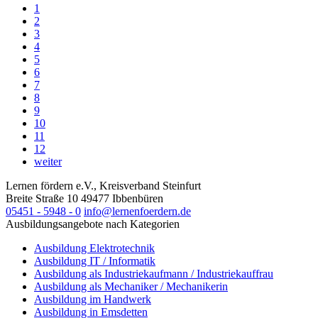
1
2
3
4
5
6
7
8
9
10
11
12
weiter
Lernen fördern e.V., Kreisverband Steinfurt
Breite Straße 10
49477
Ibbenbüren
05451 - 5948 - 0
info@lernenfoerdern.de
Ausbildungsangebote nach Kategorien
Ausbildung Elektrotechnik
Ausbildung IT / Informatik
Ausbildung als Industriekaufmann / Industriekauffrau
Ausbildung als Mechaniker / Mechanikerin
Ausbildung im Handwerk
Ausbildung in Emsdetten