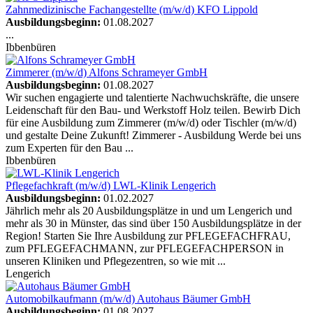
Zahnmedizinische Fachangestellte (m/w/d)
KFO Lippold
Ausbildungsbeginn:
01.08.2027
...
Ibbenbüren
Zimmerer (m/w/d)
Alfons Schrameyer GmbH
Ausbildungsbeginn:
01.08.2027
Wir suchen engagierte und talentierte Nachwuchskräfte, die unsere
Leidenschaft für den Bau- und Werkstoff Holz teilen. Bewirb Dich
für eine Ausbildung zum Zimmerer (m/w/d) oder Tischler (m/w/d)
und gestalte Deine Zukunft! Zimmerer - Ausbildung Werde bei uns
zum Experten für den Bau ...
Ibbenbüren
Pflegefachkraft (m/w/d)
LWL-Klinik Lengerich
Ausbildungsbeginn:
01.02.2027
Jährlich mehr als 20 Ausbildungsplätze in und um Lengerich und
mehr als 30 in Münster, das sind über 150 Ausbildungsplätze in der
Region! Starten Sie Ihre Ausbildung zur PFLEGEFACHFRAU,
zum PFLEGEFACHMANN, zur PFLEGEFACHPERSON in
unseren Kliniken und Pflegezentren, so wie mit ...
Lengerich
Automobilkaufmann (m/w/d)
Autohaus Bäumer GmbH
Ausbildungsbeginn:
01.08.2027