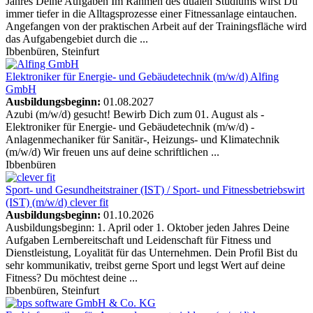
Jahres Deine Aufgaben Im Rahmen des dualen Studiums wirst Du
immer tiefer in die Alltagsprozesse einer Fitnessanlage eintauchen.
Angefangen von der praktischen Arbeit auf der Trainingsfläche wird
das Aufgabengebiet durch die ...
Ibbenbüren, Steinfurt
Elektroniker für Energie- und Gebäudetechnik (m/w/d)
Alfing
GmbH
Ausbildungsbeginn:
01.08.2027
Azubi (m/w/d) gesucht! Bewirb Dich zum 01. August als -
Elektroniker für Energie- und Gebäudetechnik (m/w/d) -
Anlagenmechaniker für Sanitär-, Heizungs- und Klimatechnik
(m/w/d) Wir freuen uns auf deine schriftlichen ...
Ibbenbüren
Sport- und Gesundheitstrainer (IST) / Sport- und Fitnessbetriebswirt
(IST) (m/w/d)
clever fit
Ausbildungsbeginn:
01.10.2026
Ausbildungsbeginn: 1. April oder 1. Oktober jeden Jahres Deine
Aufgaben Lernbereitschaft und Leidenschaft für Fitness und
Dienstleistung, Loyalität für das Unternehmen. Dein Profil Bist du
sehr kommunikativ, treibst gerne Sport und legst Wert auf deine
Fitness? Du möchtest deine ...
Ibbenbüren, Steinfurt