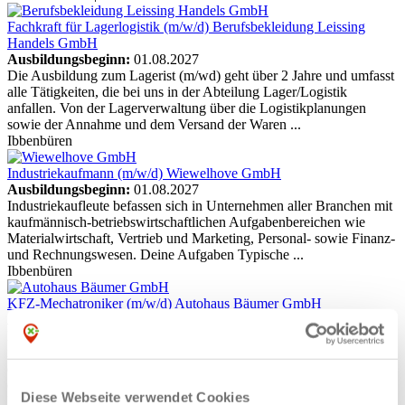
Fachkraft für Lagerlogistik (m/w/d)
Berufsbekleidung Leissing
Handels GmbH
Ausbildungsbeginn:
01.08.2027
Die Ausbildung zum Lagerist (m/wd) geht über 2 Jahre und umfasst
alle Tätigkeiten, die bei uns in der Abteilung Lager/Logistik
anfallen. Von der Lagerverwaltung über die Logistikplanungen
sowie der Annahme und dem Versand der Waren ...
Ibbenbüren
Industriekaufmann (m/w/d)
Wiewelhove GmbH
Ausbildungsbeginn:
01.08.2027
Industriekaufleute befassen sich in Unternehmen aller Branchen mit
kaufmännisch-betriebswirtschaftlichen Aufgabenbereichen wie
Materialwirtschaft, Vertrieb und Marketing, Personal- sowie Finanz-
und Rechnungswesen. Deine Aufgaben Typische ...
Ibbenbüren
KFZ-Mechatroniker (m/w/d)
Autohaus Bäumer GmbH
Ausbildungsbeginn:
01.08.2027
Dich erwarten vielfältige Aufgaben innerhalb der Ausbildung und
innerhalb unseres Autohauses. Während der Ausbildung durchläufst
du die verschiedenen Abteilungen unserer mit moderner Technik
eingerichteten Werkstatt. Die Kombination aus ...
Diese Webseite verwendet Cookies
Ibbenbüren