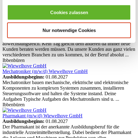
vieles mehr. Wenn Du eine ganzheitliche Ausbildung ...
Ibbenbüren
Cookies zulassen
Kaufmann im Einzelhandel (m/w/d)
Berufsbekleidung Leissing
Handels GmbH
Nur notwendige Cookies
Ausbildungsbeginn:
01.08.2027
Der Job als Kauffmann im Einzelhandel ist bei uns super
abwechslungsreich. Kein Tag gleicht dem anderen da immer neue
Kunden beraten werden müssen. Da unsere Kunden aus ganz vielen
verschiedenen Branchen zu uns kommen, ist der Beruf absolut ...
Ibbenbüren
Mechatroniker (m/w/d)
Wiewelhove GmbH
Ausbildungsbeginn:
01.08.2027
Mechatroniker bauen mechanische, elektrische und elektronische
Komponenten zu komplexen Systemen zusammen, installieren
Steuerungssoftware und halten die Systeme instand. Deine
Aufgaben Typische Aufgaben des Mechatronikers sind u. ...
Ibbenbüren
Pharmakant (m/w/d)
Wiewelhove GmbH
Ausbildungsbeginn:
01.08.2027
Der Pharmakant ist der anerkannte Ausbildungsberuf für die
industrielle Arzneimittelherstellung. Dabei bedient der Pharmakant
die Anlagen und Maschinen zur Produktion von allen