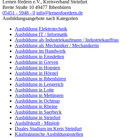
Lernen fördern e.V., Kreisverband Steinfurt
Breite Straße 10
49477
Ibbenbüren
05451 - 5948 - 0
info@lernenfoerdern.de
Ausbildungsangebote nach Kategorien
Ausbildung Elektrotechnik
Ausbildung IT / Informatik
Ausbildung als Industriekaufmann / Industriekauffrau
Ausbildung als Mechaniker / Mechanikerin
Ausbildung im Handwerk
Ausbildung in Emsdetten
Ausbildung in Greven
Ausbildung in Hopsten
Ausbildung in Hörstel
Ausbildung in Ibbenbüren
Ausbildung in Lengerich
Ausbildung in Lotte
Ausbildung in Mettingen
Ausbildung in Ochtrup
Ausbildung in Rheine
Ausbildung in Saerbeck
Ausbildung in Steinfurt
Aushilfskraft - Minijob
Duales Studium im Kreis Steinfurt
Käufmännische Ausbildungsstellen