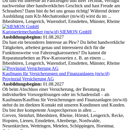
Du hast ein Interesse an Fahrzeugen und ihrer Technik, verfügst
nachweisbar über handwerkliches Geschick und hast Freude am
Schrauben? Dann bist du bei uns genau richtig! Während deiner
Ausbildung zum Kfz-Mechatroniker (m/w/d) wirst du im ...
Ibbenbüren, Lengerich, Warendorf, Emsdetten, Münster, Rheine
Karosseriemechaniker (m/w/d)
SIEMON GmbH
Ausbildungsbeginn:
01.08.2027
Du hast ein besonderes Interesse an Pkw? Du liebst handwerkliche
Tätigkeiten, arbeitest genau und interessierst dich für die
Funktionsweise von Fahrzeugkarosserien? Du kannst dir
Reparaturarbeiten an Pkw-Karosserien z. B. an einem ...
Ibbenbüren, Lengerich, Warendorf, Emsdetten, Münster, Rheine
Kaufmann für Versicherungen und Finanzanlagen (m/w/d)
Provinzial Versicherung AG
Ausbildungsbeginn:
01.08.2027
Ob beim Abschluss einer Versicherung, der Beratung zu
individuellen Vorsorgelösungen oder im Schadensfall – als
Kaufmann/Kauffrau für Versicherungen und Finanzanlagen (m/w/d)
stehst du im direkten Kontakt mit unseren Kundinnen und Kunden.
Du bist ihre kompetente Ansprechperson in allen ...
Greven, Steinfurt, Ibbenbüren, Rheine, Hörstel, Lengerich, Recke,
Hopsten, Lienen, Emsdetten, Altenberge, Nordwalde,
Neuenkirchen, Wettringen, Metelen, Schöppingen, Horstmar,