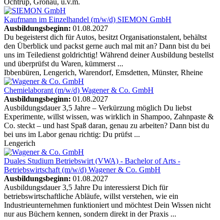
Ochtrup, Gronau, u.v.m.
Kaufmann im Einzelhandel (m/w/d)
SIEMON GmbH
Ausbildungsbeginn:
01.08.2027
Du begeisterst dich für Autos, besitzt Organisationstalent, behältst
den Überblick und packst gerne auch mal mit an? Dann bist du bei
uns im Teiledienst goldrichtig! Während deiner Ausbildung bestellst
und überprüfst du Waren, kümmerst ...
Ibbenbüren, Lengerich, Warendorf, Emsdetten, Münster, Rheine
Chemielaborant (m/w/d)
Wagener & Co. GmbH
Ausbildungsbeginn:
01.08.2027
Ausbildungsdauer 3,5 Jahre – Verkürzung möglich Du liebst
Experimente, willst wissen, was wirklich in Shampoo, Zahnpaste &
Co. steckt – und hast Spaß daran, genau zu arbeiten? Dann bist du
bei uns im Labor genau richtig: Du prüfst ...
Lengerich
Duales Studium Betriebswirt (VWA) - Bachelor of Arts -
Betriebswirtschaft (m/w/d)
Wagener & Co. GmbH
Ausbildungsbeginn:
01.08.2027
Ausbildungsdauer 3,5 Jahre Du interessierst Dich für
betriebswirtschaftliche Abläufe, willst verstehen, wie ein
Industrieunternehmen funktioniert und möchtest Dein Wissen nicht
nur aus Büchern kennen, sondern direkt in der Praxis ...