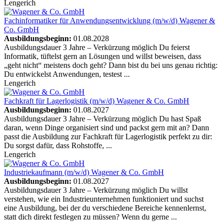
Lengerich
Fachinformatiker für Anwendungsentwicklung (m/w/d)
Wagener &
Co. GmbH
Ausbildungsbeginn:
01.08.2028
Ausbildungsdauer 3 Jahre – Verkürzung möglich Du feierst
Informatik, tüftelst gern an Lösungen und willst beweisen, dass
„geht nicht“ meistens doch geht? Dann bist du bei uns genau richtig:
Du entwickelst Anwendungen, testest ...
Lengerich
Fachkraft für Lagerlogistik (m/w/d)
Wagener & Co. GmbH
Ausbildungsbeginn:
01.08.2027
Ausbildungsdauer 3 Jahre – Verkürzung möglich Du hast Spaß
daran, wenn Dinge organisiert sind und packst gern mit an? Dann
passt die Ausbildung zur Fachkraft für Lagerlogistik perfekt zu dir:
Du sorgst dafür, dass Rohstoffe, ...
Lengerich
Industriekaufmann (m/w/d)
Wagener & Co. GmbH
Ausbildungsbeginn:
01.08.2027
Ausbildungsdauer 3 Jahre – Verkürzung möglich Du willst
verstehen, wie ein Industrieunternehmen funktioniert und suchst
eine Ausbildung, bei der du verschiedene Bereiche kennenlernst,
statt dich direkt festlegen zu müssen? Wenn du gerne ...