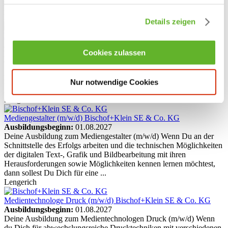
kennen lernen möchtest, dann solltest Du Dich ...
Lengerich
Details zeigen
Mechatroniker (m/w/d)
Bischof+Klein SE & Co. KG
Ausbildungsbeginn:
01.08.2027
Cookies zulassen
Deine Ausbildung als Mechatroniker (m/w/d) Wenn Du nach einer
vielseitigen und verantwortungsvollen Aufgabe sucht, hast Du
genau das Richtige gefunden und solltest Dich für eine Ausbildung
zum Mechatroniker bei Bischof+Klein bewerben! In Deiner
Nur notwendige Cookies
Ausbildung wirst Du Dich um die Einrichtung, ...
Lengerich
Mediengestalter (m/w/d)
Bischof+Klein SE & Co. KG
Ausbildungsbeginn:
01.08.2027
Deine Ausbildung zum Mediengestalter (m/w/d) Wenn Du an der
Schnittstelle des Erfolgs arbeiten und die technischen Möglichkeiten
der digitalen Text-, Grafik und Bildbearbeitung mit ihren
Herausforderungen sowie Möglichkeiten kennen lernen möchtest,
dann sollest Du Dich für eine ...
Lengerich
Medientechnologe Druck (m/w/d)
Bischof+Klein SE & Co. KG
Ausbildungsbeginn:
01.08.2027
Deine Ausbildung zum Medientechnologen Druck (m/w/d) Wenn
du Dich für abwechslungsreiche Drucktechniken mit verschiedenen