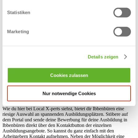
Starte jetzt in dein Berufsleben mit einer Ausbildung in Ochtrup und
ergreife deine Chance !
Statistiken
Warum ausgerechnet eine Ausbildung in Ochtrup?
Marketing
Ochtrup ist der optimale Ort, um mit deiner Ausbildung
durchzustarten. Neben interessanten Arbeitgebern in
verschiedensten Branchen bietet dir die Stadt Ochtrup eine
lebenswerte, ansprechende Umgebung. Die Branchen der
Arbeitgeber in der Stadt Ochtrup reichen von Handel und Industrie
Details zeigen
über Gewerbe und Handwerk. Eine vielfältige Auswahl an
Ausbildungen in Ochtrup steht hier im Portal von Local X-Perts für
dich bereit! Schau dich um, finde deine Ausbildung in Ochtrup und
Cookies zulassen
starte jetzt in dein Berufsleben!
Nimm dein Berufsleben mit einer Ausbildung in
Nur notwendige Cookies
Ibbenbüren in Angriff!
Wie du hier bei Local X-perts siehst, bietet dir Ibbenbüren eine
riesige Auswahl an spannenden Ausbildungsplätzen. Stöbere auf
dem Portal und sende deine Bewerbung für deine Ausbildung in
Ibbenbüren direkt über den Kontaktbutton der einzelnen
Ausbildungsangebote. So kannst du ganz einfach mit den
Arbeitgebern Kontakt aufnehmen. Neben der Möglichkeit eine