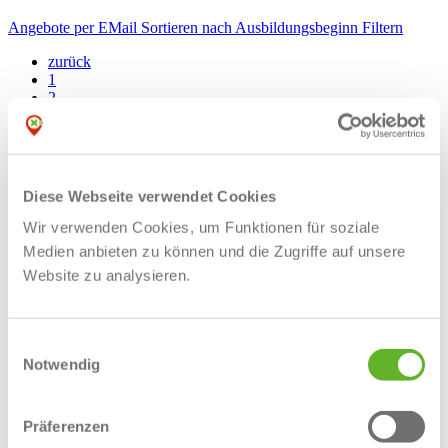
Angebote
per EMail
Sortieren nach Ausbildungsbeginn
Filtern
zurück
1
2
3
4
5
6
7
Diese Webseite verwendet Cookies
8
9
Wir verwenden Cookies, um Funktionen für soziale
10
Medien anbieten zu können und die Zugriffe auf unsere
11
Website zu analysieren.
12
Finde deine Ausbildung in Ochtrup auf
Local X-perts!
Einwilligungsauswahl
Notwendig
Du suchst eine Ausbildung in Ibbenbüren? Eine Ausbildung mit
neuen Erfahrungen, neuen Aufgaben, neuen Kollegen? Bei Local
X-Perts findest du im Handumdrehen deine Ausbildung in Ochtrup
Präferenzen
bei
attraktiven Arbeitgebern
. Informiere dich und bewirb dich jetzt!