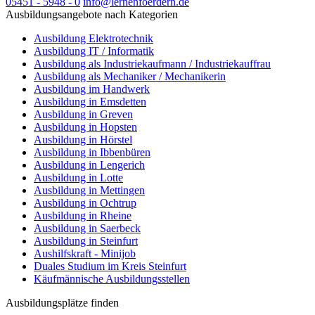
05451 - 5948 - 0
info@lernenfoerdern.de
Ausbildungsangebote nach Kategorien
Ausbildung Elektrotechnik
Ausbildung IT / Informatik
Ausbildung als Industriekaufmann / Industriekauffrau
Ausbildung als Mechaniker / Mechanikerin
Ausbildung im Handwerk
Ausbildung in Emsdetten
Ausbildung in Greven
Ausbildung in Hopsten
Ausbildung in Hörstel
Ausbildung in Ibbenbüren
Ausbildung in Lengerich
Ausbildung in Lotte
Ausbildung in Mettingen
Ausbildung in Ochtrup
Ausbildung in Rheine
Ausbildung in Saerbeck
Ausbildung in Steinfurt
Aushilfskraft - Minijob
Duales Studium im Kreis Steinfurt
Käufmännische Ausbildungsstellen
Ausbildungsplätze finden