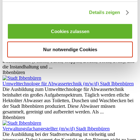
vielfältiges Aufgabenspektrum. Du wirst dabei bei der Unterhaltung
der Straßen, Wege und Plätze mitarbeiten. Die Ausbildung, die Du
Details zeigen
durchläufst, dauert drei Jahre. Sie gliedert sich in einen praktischen
Teil, den Du beim ...
Ibbenbüren
Cookies zulassen
Tischler (m/w/d)
Stadt Ibbenbüren
Du interessierst Dich für eine Ausbildung zum/zur Tischler/in? Dann
Nur notwendige Cookies
bist Du bei uns genau richtig. Wir bieten Dir ein umfangreiches
Aufgabengebiet, wie z.B. das Anfertigen von neuen Möbeln und
Bauelementen (Fenster, Türen, Treppen, Böden, Toren, uvm.), und
die Instandhaltung und ...
Ibbenbüren
Umwelttechnologe für Abwassertechnik (m/w/d)
Stadt Ibbenbüren
Die Ausbildung zum Umwelttechnologe für Abwassertechnik
beinhaltet ein großes Aufgabenspektrum. Täglich werden etliche
Hektoliter Abwasser aus Toiletten, Duschen und Waschbecken bei
der Stadt Ibbenbüren produziert. Diese Abwässer müssen
gesammelt, gereinigt und aufbereitet werden. Als ...
Ibbenbüren
Verwaltungsfachangestellter (m/w/d)
Stadt Ibbenbüren
Die Ausbildung bei der Stadtverwaltung ist vielseitig und
interessant. Dabei kommt der Kontakt zu den Bürgern nicht zu kurz.