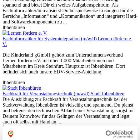
spannend und bietet Dir ein weites Aufgabenspektrum. Als
Fachinformatiker/in realisierst Du beispielsweise Lösungen für die
Bereiche „Information“ und „Kommunikation“ und integrierst Hard-
und Softwarekomponenten zu ...
Ibbenbüren
Fachinformatiker für Systemintegration (m/w/d)
Lernen fördern e.
V.
Die Kinderland gGmbH gehört zum Unternehnmensverbund
Lernen fördern e.V. mit über 1.000 Mitarbeiterinnen und
Mitarbeitern im Kreis Steinfurt. Hauptsitz ist Ibbenbüren. Dort
befindet sich auch unsere EDV-Service-Abteilung.
Ibbenbüren
Fachkraft für Veranstaltungstechnik (m/w/d)
Stadt Ibbenbüren
Die Ausbildung zur Fachkraft für Veranstaltungstechnik bei der
Stadtverwaltung Ibbenbüren ist vielseitig und spannend. Du planst
und betreust den technischen Ablauf einer Veranstaltung, sorgst mit
Deinem Knowhow für das Gelingen der Veranstaltung und legst
auch oft selbst mit Hand an. ...
Ibbenbüren
Gärtner im Garten- und Landschaftsbau (m/w/d)
Stadt Ibbenbüren