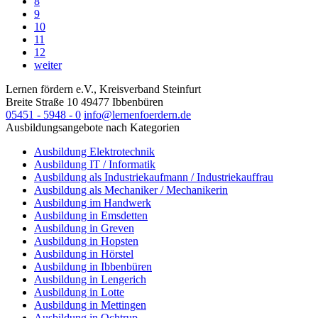
8
9
10
11
12
weiter
Lernen fördern e.V., Kreisverband Steinfurt
Breite Straße 10
49477
Ibbenbüren
05451 - 5948 - 0
info@lernenfoerdern.de
Ausbildungsangebote nach Kategorien
Ausbildung Elektrotechnik
Ausbildung IT / Informatik
Ausbildung als Industriekaufmann / Industriekauffrau
Ausbildung als Mechaniker / Mechanikerin
Ausbildung im Handwerk
Ausbildung in Emsdetten
Ausbildung in Greven
Ausbildung in Hopsten
Ausbildung in Hörstel
Ausbildung in Ibbenbüren
Ausbildung in Lengerich
Ausbildung in Lotte
Ausbildung in Mettingen
Ausbildung in Ochtrup