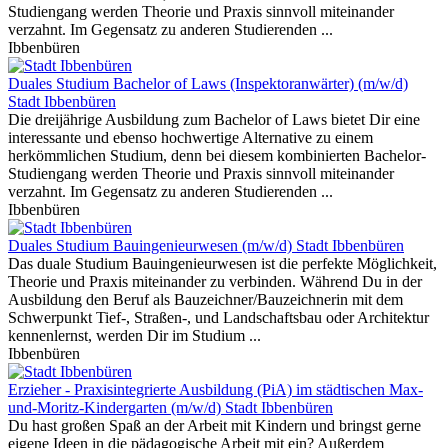
Studiengang werden Theorie und Praxis sinnvoll miteinander
verzahnt. Im Gegensatz zu anderen Studierenden ...
Ibbenbüren
Duales Studium Bachelor of Laws (Inspektoranwärter) (m/w/d)
Stadt Ibbenbüren
Die dreijährige Ausbildung zum Bachelor of Laws bietet Dir eine
interessante und ebenso hochwertige Alternative zu einem
herkömmlichen Studium, denn bei diesem kombinierten Bachelor-
Studiengang werden Theorie und Praxis sinnvoll miteinander
verzahnt. Im Gegensatz zu anderen Studierenden ...
Ibbenbüren
Duales Studium Bauingenieurwesen (m/w/d)
Stadt Ibbenbüren
Das duale Studium Bauingenieurwesen ist die perfekte Möglichkeit,
Theorie und Praxis miteinander zu verbinden. Während Du in der
Ausbildung den Beruf als Bauzeichner/Bauzeichnerin mit dem
Schwerpunkt Tief-, Straßen-, und Landschaftsbau oder Architektur
kennenlernst, werden Dir im Studium ...
Ibbenbüren
Erzieher - Praxisintegrierte Ausbildung (PiA) im städtischen Max-
und-Moritz-Kindergarten (m/w/d)
Stadt Ibbenbüren
Du hast großen Spaß an der Arbeit mit Kindern und bringst gerne
eigene Ideen in die pädagogische Arbeit mit ein? Außerdem