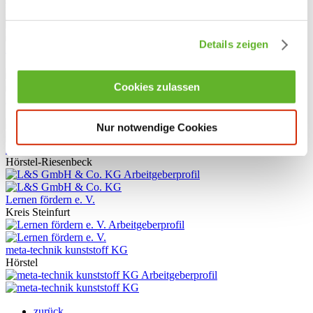
Kreis Steinfurt
Arbeitgeberprofil
Details zeigen
Kröner-Stärke GmbH
Ibbenbüren
Arbeitgeberprofil
Cookies zulassen
KS Fliesengalerie GmbH
Ibbenbüren
Arbeitgeberprofil
Nur notwendige Cookies
L&S GmbH & Co. KG
Hörstel-Riesenbeck
Arbeitgeberprofil
Lernen fördern e. V.
Kreis Steinfurt
Arbeitgeberprofil
meta-technik kunststoff KG
Hörstel
Arbeitgeberprofil
zurück