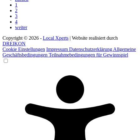
1
2
3
4
weiter
Copyright © 2026 -
Local Xperts
| Website realisiert durch
DREIKON
Cookie Einstellungen
Impressum
Datenschutzerklärung
Allgemeine
Geschäftsbedingungen
Teilnahmebedingungen für Gewinnspiel