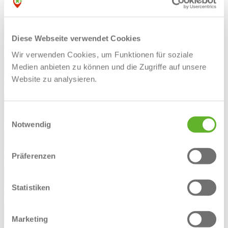
bmu & bmm
Hörstel
Arbeitgeberprofil
Diese Webseite verwendet Cookies
BÖRGEL GmbH & Co. KG
Ibbenbüren
Wir verwenden Cookies, um Funktionen für soziale
Arbeitgeberprofil
Medien anbieten zu können und die Zugriffe auf unsere
Website zu analysieren.
bps software GmbH & Co. KG
Ibbenbüren
Arbeitgeberprofil
Einwilligungsauswahl
Crespel & Deiters
Notwendig
Ibbenbüren
Arbeitgeberprofil
KFO Lippold
Präferenzen
Ibbenbüren
Arbeitgeberprofil
Statistiken
Kinderland gGmbH
Kreis Steinfurt
Arbeitgeberprofil
Marketing
Kreissparkasse Steinfurt