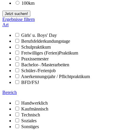
100km
Jetzt suchen!
Ergebnisse filtern
Art
Girls' u. Boys' Day
Berufsfelderkundungstage
Schulpraktikum
Freiwilliges (Ferien)Praktikum
Praxissemester
Bachelor- /Masterarbeiten
Schüler-/Ferienjob
Anerkennungsjahr / Pflichtpraktikum
BFD/FSJ
Bereich
Handwerklich
Kaufmännisch
Technisch
Soziales
Sonstiges