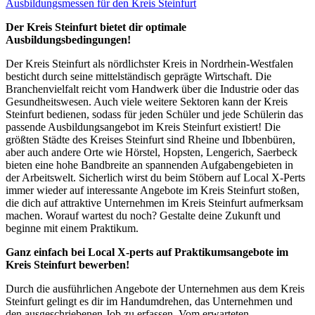
Ausbildungsmessen für den Kreis Steinfurt
Der Kreis Steinfurt bietet dir optimale
Ausbildungsbedingungen!
Der Kreis Steinfurt als nördlichster Kreis in Nordrhein-Westfalen
besticht durch seine mittelständisch geprägte Wirtschaft. Die
Branchenvielfalt reicht vom Handwerk über die Industrie oder das
Gesundheitswesen. Auch viele weitere Sektoren kann der Kreis
Steinfurt bedienen, sodass für jeden Schüler und jede Schülerin das
passende Ausbildungsangebot im Kreis Steinfurt existiert! Die
größten Städte des Kreises Steinfurt sind Rheine und Ibbenbüren,
aber auch andere Orte wie Hörstel, Hopsten, Lengerich, Saerbeck
bieten eine hohe Bandbreite an spannenden Aufgabengebieten in
der Arbeitswelt. Sicherlich wirst du beim Stöbern auf Local X-Perts
immer wieder auf interessante Angebote im Kreis Steinfurt stoßen,
die dich auf attraktive Unternehmen im Kreis Steinfurt aufmerksam
machen. Worauf wartest du noch? Gestalte deine Zukunft und
beginne mit einem Praktikum.
Ganz einfach bei Local X-perts auf Praktikumsangebote im
Kreis Steinfurt bewerben!
Durch die ausführlichen Angebote der Unternehmen aus dem Kreis
Steinfurt gelingt es dir im Handumdrehen, das Unternehmen und
den ausgeschriebenen Job zu erfassen. Vom erwarteten