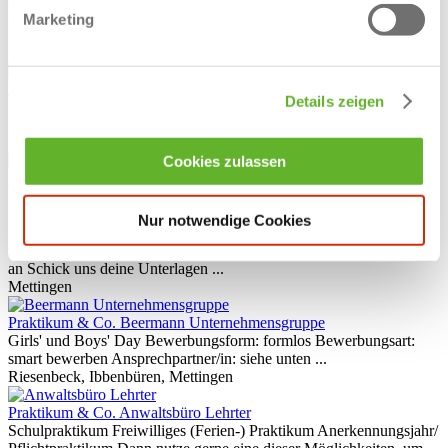
Girls' und Boys' Day Bewerbungsart: Smart bewerben per Formular
Marketing
Ansprechpartner/in: siehe unten ...
Steinfurt, Nordwalde
Praktikum & Co.
Kröner-Stärke GmbH
Details zeigen
Praktikant für den Bereich Anwendungstechnik (m/w/d) Bewerbung
schriftlich an bewerbung@kroener-staerke.de ...
Ibbenbüren
Cookies zulassen
Praktikum & Co.
Conditorei Coppenrath & Wiese KG
Schulpraktikum Freiwilliges (Ferien-) Praktikum
Bachelor-/Masterarbeiten Praxissemester Pflichtpraktikum Dann
Nur notwendige Cookies
nutze gerne eine dieser Möglichkeiten, um deine Praxisanfrage bei
uns zu platzieren: Nutze einfach unser Karriereseite Ruf uns gerne
an Schick uns deine Unterlagen ...
Mettingen
Praktikum & Co.
Beermann Unternehmensgruppe
Girls' und Boys' Day Bewerbungsform: formlos Bewerbungsart:
smart bewerben Ansprechpartner/in: siehe unten ...
Riesenbeck, Ibbenbüren, Mettingen
Praktikum & Co.
Anwaltsbüro Lehrter
Schulpraktikum Freiwilliges (Ferien-) Praktikum Anerkennungsjahr/