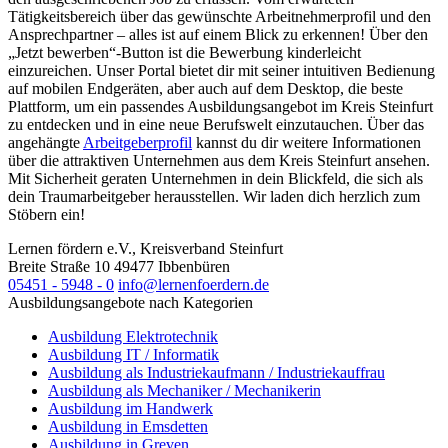
Tätigkeitsbereich über das gewünschte Arbeitnehmerprofil und den
Ansprechpartner – alles ist auf einem Blick zu erkennen! Über den
„Jetzt bewerben“-Button ist die Bewerbung kinderleicht
einzureichen. Unser Portal bietet dir mit seiner intuitiven Bedienung
auf mobilen Endgeräten, aber auch auf dem Desktop, die beste
Plattform, um ein passendes Ausbildungsangebot im Kreis Steinfurt
zu entdecken und in eine neue Berufswelt einzutauchen. Über das
angehängte
Arbeitgeberprofil
kannst du dir weitere Informationen
über die attraktiven Unternehmen aus dem Kreis Steinfurt ansehen.
Mit Sicherheit geraten Unternehmen in dein Blickfeld, die sich als
dein Traumarbeitgeber herausstellen. Wir laden dich herzlich zum
Stöbern ein!
Lernen fördern e.V., Kreisverband Steinfurt
Breite Straße 10
49477
Ibbenbüren
05451 - 5948 - 0
info@lernenfoerdern.de
Ausbildungsangebote nach Kategorien
Ausbildung Elektrotechnik
Ausbildung IT / Informatik
Ausbildung als Industriekaufmann / Industriekauffrau
Ausbildung als Mechaniker / Mechanikerin
Ausbildung im Handwerk
Ausbildung in Emsdetten
Ausbildung in Greven