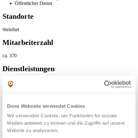
Öffentlicher Dienst
Standorte
Steinfurt
Mitarbeiterzahl
ca. 370
Dienstleistungen
Dienstleistungen für alle Bürgerinnen und Bürger der Kreisstadt
Steinfurt
Werde Stadtheld*in der Kreisstadt
Diese Webseite verwendet Cookies
Steinfurt
Wir verwenden Cookies, um Funktionen für soziale
Du suchst eine Ausbildung, die dich mitreißt, dich überrascht, dich
Medien anbieten zu können und die Zugriffe auf unsere
herausfordert? Dann bist du bei uns genau richtig. Aufgabenvielfalt,
Website zu analysieren.
Sinnstiftung, Chancen und Mitgestaltung sind wichtige Bestandteile