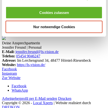
Cookies zulassen
Nur notwendige Cookies
Deine Ansprechpartnerin
Jennifer Freund | Personal
E-Mail:
jennifer.freund@ls-vision.de
Telefon:
05454 9046247
Adresse:
Im Lerchengrund 34, 48477 Hörstel-Riesenbeck
Website:
https://ls-vision.de/
Facebook
Instagram
Zur Website
Facebook
WhatsApp
Arbeitgeberprofil per E-Mail senden
Drucken
Copyright © 2026 -
Local Xperts
| Website realisiert durch
DREIKON