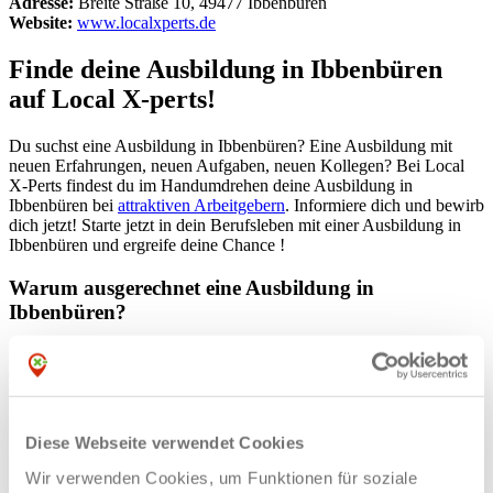
Adresse:
Breite Straße 10, 49477 Ibbenbüren
Website:
www.localxperts.de
Finde deine Ausbildung in Ibbenbüren
auf Local X-perts!
Du suchst eine Ausbildung in Ibbenbüren? Eine Ausbildung mit
neuen Erfahrungen, neuen Aufgaben, neuen Kollegen? Bei Local
X-Perts findest du im Handumdrehen deine Ausbildung in
Ibbenbüren bei
attraktiven Arbeitgebern
. Informiere dich und bewirb
dich jetzt! Starte jetzt in dein Berufsleben mit einer Ausbildung in
Ibbenbüren und ergreife deine Chance !
Warum ausgerechnet eine Ausbildung in
Ibbenbüren?
Ibbenbüren ist der optimale Ort, um mit deiner Ausbildung
durchzustarten. Neben interessanten Arbeitgebern in
verschiedensten Branchen bietet dir die Stadt Ibbenbüren eine
lebenswerte, ansprechende Umgebung. Die Stadt besteht aus den
neun Stadtgebieten Ibbenbüren, Laggenbeck, Püsselbüren,
Diese Webseite verwendet Cookies
Bockraden, Alstedde, Dickenberg, Dörenthe, Lehen und Uffeln. Als
zweitgrößte Stadt im Kreis Steinfurt erreichte Ibbenbüren durch den
Wir verwenden Cookies, um Funktionen für soziale
Steinkohlebergbau überregionale Bekanntheit. Die Branchen der