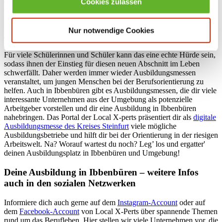
Cookies zulassen
der Haupt-, Real- oder Gesamtschule oder für das Abitur auf dem
Gymnasium? Hast du die Schule vielleicht sogar schon beendet?
Eine Ausbildung in Ibbenbüren ist für dich und viele andere
vielleicht der richtige Einstieg in die Berufswelt. Denk dran, dass du
Nur notwendige Cookies
dich rechtzeitig über Möglichkeiten informierst und für dich
entscheidest, ob und welche Ausbildung du dir vorstellen kannst.
Für viele Schülerinnen und Schüler kann das eine echte Hürde sein,
sodass ihnen der Einstieg für diesen neuen Abschnitt im Leben
schwerfällt. Daher werden immer wieder Ausbildungsmessen
veranstaltet, um jungen Menschen bei der Berufsorientierung zu
helfen. Auch in Ibbenbüren gibt es Ausbildungsmessen, die dir viele
interessante Unternehmen aus der Umgebung als potenzielle
Arbeitgeber vorstellen und dir eine Ausbildung in Ibbenbüren
nahebringen. Das Portal der Local X-perts präsentiert dir als
digitale
Ausbildungsmesse des Kreises Steinfurt
viele mögliche
Ausbildungsbetriebe und hilft dir bei der Orientierung in der riesigen
Arbeitswelt. Na? Worauf wartest du noch? Leg’ los und ergatter'
deinen Ausbildungsplatz in Ibbenbüren und Umgebung!
Deine Ausbildung in Ibbenbüren – weitere Infos
auch in den sozialen Netzwerken
Informiere dich auch gerne auf dem
Instagram-Account
oder auf
dem
Facebook-Account
von Local X-Perts über spannende Themen
rund um das Berufleben. Hier stellen wir viele Unternehmen vor, die