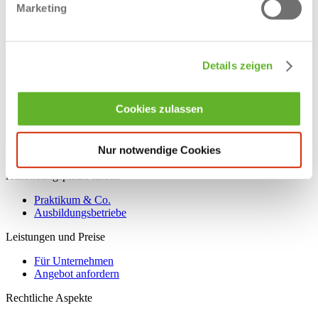
Marketing
Ausbildung in Hörstel
Ausbildung in Ibbenbüren
Ausbildung in Lengerich
Ausbildung in Lotte
Ausbildung in Mettingen
Details zeigen
Ausbildung in Ochtrup
Ausbildung in Rheine
Ausbildung in Saerbeck
Cookies zulassen
Ausbildung in Steinfurt
Aushilfskraft - Minijob
Duales Studium im Kreis Steinfurt
Nur notwendige Cookies
Käufmännische Ausbildungsstellen
Ausbildungsplätze finden
Praktikum & Co.
Ausbildungsbetriebe
Leistungen und Preise
Für Unternehmen
Angebot anfordern
Rechtliche Aspekte