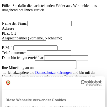
Füllen Sie dafür die nachstehenden Felder aus. Wir melden uns
umgehend bei Ihnen zurück.
Name der Firma
Adresse
PLZ, Ort
Ansprechpartner (Vorname, Nachname)
E-Mail
Telefonnummer
Dann bin ich gut erreichbar
Ihre Mitteilung an uns
Ich akzeptiere die
Datenschutzerklärungen
und bin mit der
Verarbeitung meiner personenbezogenen Daten einverstanden.
Nachricht absenden
Bitte füllen Sie alle Pflichtfelder (*) aus.
Lernen fördern e.V., Kreisverband Steinfurt
Diese Webseite verwendet Cookies
Breite Straße 10
49477
Ibbenbüren
05451 - 5948 - 0
info@lernenfoerdern.de