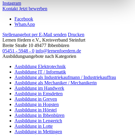
Instagram
Kontakt
Jetzt bewerben
Facebook
WhatsApp
Stellenangebot per E-Mail senden
Drucken
Lernen fördern e.V., Kreisverband Steinfurt
Breite Straße 10
49477
Ibbenbüren
05451 - 5948 - 0
info@lernenfoerdern.de
Ausbildungsangebote nach Kategorien
Ausbildung Elektrotechnik
Ausbildung IT / Informatik
Ausbildung als Industriekaufmann / Industriekauffrau
Ausbildung als Mechaniker / Mechanikerin
Ausbildung im Handwerk
Ausbildung in Emsdetten
Ausbildung in Greven
Ausbildung in Hopsten
Ausbildung in Hörstel
Ausbildung in Ibbenbüren
Ausbildung in Lengerich
Ausbildung in Lotte
Ausbildung in Mettingen