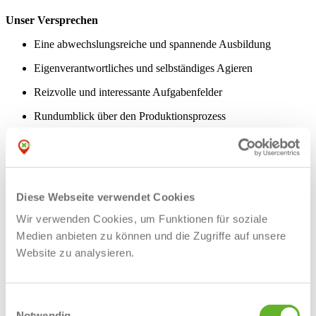
Unser Versprechen
Eine abwechslungsreiche und spannende Ausbildung
Eigenverantwortliches und selbständiges Agieren
Reizvolle und interessante Aufgabenfelder
Rundumblick über den Produktionsprozess
Starkes Ausbildungsteam
Perspektiven:
Von Anfang an findest Du einen Kickstart ins Berufsleben
Diese Webseite verwendet Cookies
Geprüfter Industriemeister (m/w/d) Fachrichtung
Wir verwenden Cookies, um Funktionen für soziale
Instandhaltung
Medien anbieten zu können und die Zugriffe auf unsere
Staatlich geprüfter Techniker (m/w/d) Maschinenbautechnik
Website zu analysieren.
Studium Maschinenbau
Ein starkes Bekenntnis zu Diversität und Inklusion ist in der Kultur
Einwilligungsauswahl
von Bischof+Klein fest verankert. Wir wertschätzen Vielfalt und
Notwendig