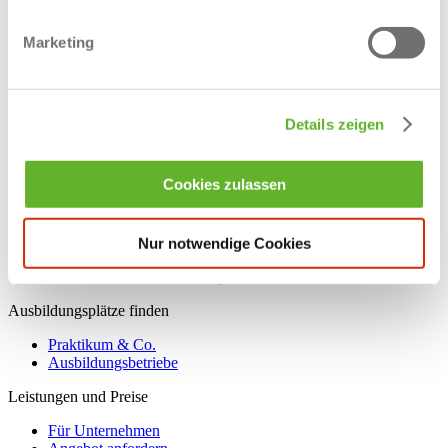
Ausbildung im Handwerk
Ausbildung in Emsdetten
Marketing
Ausbildung in Greven
Ausbildung in Hopsten
Ausbildung in Hörstel
Ausbildung in Ibbenbüren
Ausbildung in Lengerich
Details zeigen
Ausbildung in Lotte
Ausbildung in Mettingen
Ausbildung in Ochtrup
Cookies zulassen
Ausbildung in Rheine
Ausbildung in Saerbeck
Ausbildung in Steinfurt
Aushilfskraft - Minijob
Nur notwendige Cookies
Duales Studium im Kreis Steinfurt
Käufmännische Ausbildungsstellen
Ausbildungsplätze finden
Praktikum & Co.
Ausbildungsbetriebe
Leistungen und Preise
Für Unternehmen