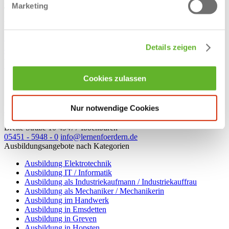
E-Mail:
studio@steinfurt.clever-fit.com
Marketing
Telefon:
02551 8641460
Adresse:
Goldstraße 13, 48565 Steinfurt
Website:
https://www.clever-fit.com/de/fitnessstudio/steinfurt/
Facebook
Instagram
Details zeigen
TikTok
Kontakt
Jetzt bewerben
Cookies zulassen
Facebook
WhatsApp
Nur notwendige Cookies
Stellenangebot per E-Mail senden
Drucken
Lernen fördern e.V., Kreisverband Steinfurt
Breite Straße 10
49477
Ibbenbüren
05451 - 5948 - 0
info@lernenfoerdern.de
Ausbildungsangebote nach Kategorien
Ausbildung Elektrotechnik
Ausbildung IT / Informatik
Ausbildung als Industriekaufmann / Industriekauffrau
Ausbildung als Mechaniker / Mechanikerin
Ausbildung im Handwerk
Ausbildung in Emsdetten
Ausbildung in Greven
Ausbildung in Hopsten