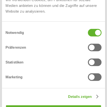
Ausbildungsangebote nach Kategorien
Medien anbieten zu können und die Zugriffe auf unsere
Ausbildung Elektrotechnik
Website zu analysieren.
Ausbildung IT / Informatik
Ausbildung als Industriekaufmann / Industriekauffrau
Ausbildung als Mechaniker / Mechanikerin
Einwilligungsauswahl
Ausbildung im Handwerk
Notwendig
Ausbildung in Emsdetten
Ausbildung in Greven
Ausbildung in Hopsten
Ausbildung in Hörstel
Präferenzen
Ausbildung in Ibbenbüren
Ausbildung in Lengerich
Ausbildung in Lotte
Statistiken
Ausbildung in Mettingen
Ausbildung in Ochtrup
Ausbildung in Rheine
Ausbildung in Saerbeck
Marketing
Ausbildung in Steinfurt
Aushilfskraft - Minijob
Duales Studium im Kreis Steinfurt
Käufmännische Ausbildungsstellen
Details zeigen
Ausbildungsplätze finden