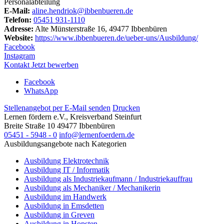
Personalabteilung
E-Mail:
aline.hendriok@ibbenbueren.de
Telefon:
05451 931-1110
Adresse:
Alte Münsterstraße 16, 49477 Ibbenbüren
Website:
https://www.ibbenbueren.de/ueber-uns/Ausbildung/
Facebook
Instagram
Kontakt
Jetzt bewerben
Facebook
WhatsApp
Stellenangebot per E-Mail senden
Drucken
Lernen fördern e.V., Kreisverband Steinfurt
Breite Straße 10
49477
Ibbenbüren
05451 - 5948 - 0
info@lernenfoerdern.de
Ausbildungsangebote nach Kategorien
Ausbildung Elektrotechnik
Ausbildung IT / Informatik
Ausbildung als Industriekaufmann / Industriekauffrau
Ausbildung als Mechaniker / Mechanikerin
Ausbildung im Handwerk
Ausbildung in Emsdetten
Ausbildung in Greven
Ausbildung in Hopsten