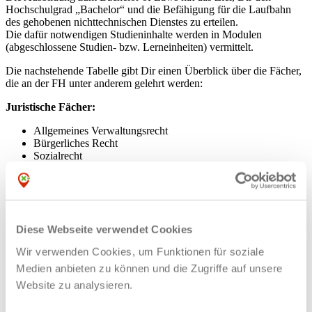
Hochschulgrad „Bachelor“ und die Befähigung für die Laufbahn
des gehobenen nichttechnischen Dienstes zu erteilen.
Die dafür notwendigen Studieninhalte werden in Modulen
(abgeschlossene Studien- bzw. Lerneinheiten) vermittelt.
Die nachstehende Tabelle gibt Dir einen Überblick über die Fächer,
die an der FH unter anderem gelehrt werden:
Juristische Fächer:
Allgemeines Verwaltungsrecht
Bürgerliches Recht
Sozialrecht
Staatsrecht
Kommunalrecht
Polizei- und Ordnungsrecht
Europarecht
Öffentliches Dienstrecht
Diese Webseite verwendet Cookies
Ordnungswidrigkeitenrecht
Öffentliches Baurecht
Wir verwenden Cookies, um Funktionen für soziale
Wirtschaftswissenschaftliche Fächer:
Medien anbieten zu können und die Zugriffe auf unsere
Website zu analysieren.
Grundlagen der Öffentlichen Betriebswirtschaftslehre
Grundlagen der Wirtschaftswissenschaften