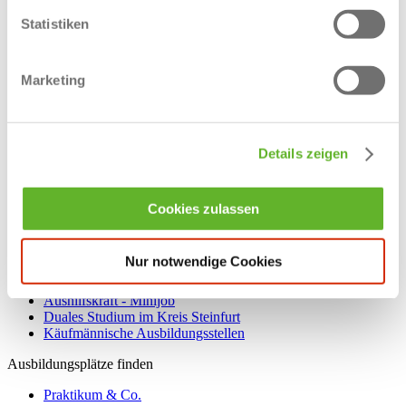
Ausbildung Elektrotechnik
Statistiken
Ausbildung IT / Informatik
Ausbildung als Industriekaufmann / Industriekauffrau
Ausbildung als Mechaniker / Mechanikerin
Marketing
Ausbildung im Handwerk
Ausbildung in Emsdetten
Ausbildung in Greven
Ausbildung in Hopsten
Details zeigen
Ausbildung in Hörstel
Ausbildung in Ibbenbüren
Ausbildung in Lengerich
Ausbildung in Lotte
Cookies zulassen
Ausbildung in Mettingen
Ausbildung in Ochtrup
Ausbildung in Rheine
Nur notwendige Cookies
Ausbildung in Saerbeck
Ausbildung in Steinfurt
Aushilfskraft - Minijob
Duales Studium im Kreis Steinfurt
Käufmännische Ausbildungsstellen
Ausbildungsplätze finden
Praktikum & Co.