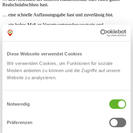
Realschulabschluss hast.
… eine schnelle Auffassungsgabe hast und zuverlässig bist.
… ein hohes Maß an Verantwortungsbewusstsein und
Lernbereitschaft mitbringst.
Deine Ansprechpartnerin
Laura Schmedding
Diese Webseite verwendet Cookies
Ausbildungsleiterin
E-Mail:
bewerbung@gastrokontor.net
Wir verwenden Cookies, um Funktionen für soziale
Telefon:
02572/9604149
Medien anbieten zu können und die Zugriffe auf unsere
Adresse:
Rheiner Straße 2, 48282 Emsdetten
Website zu analysieren.
Website:
https://gastrokontor.net/jobs/
Kontakt
Jetzt bewerben
Facebook
Einwilligungsauswahl
WhatsApp
Notwendig
Stellenangebot per E-Mail senden
Drucken
Lernen fördern e.V., Kreisverband Steinfurt
Breite Straße 10
49477
Ibbenbüren
Präferenzen
05451 - 5948 - 0
info@lernenfoerdern.de
Ausbildungsangebote nach Kategorien