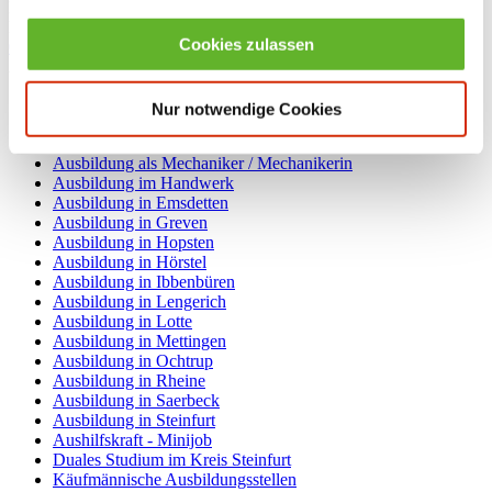
Lernen fördern e.V., Kreisverband Steinfurt
Breite Straße 10
49477
Ibbenbüren
Cookies zulassen
05451 - 5948 - 0
info@lernenfoerdern.de
Ausbildungsangebote nach Kategorien
Ausbildung Elektrotechnik
Nur notwendige Cookies
Ausbildung IT / Informatik
Ausbildung als Industriekaufmann / Industriekauffrau
Ausbildung als Mechaniker / Mechanikerin
Ausbildung im Handwerk
Ausbildung in Emsdetten
Ausbildung in Greven
Ausbildung in Hopsten
Ausbildung in Hörstel
Ausbildung in Ibbenbüren
Ausbildung in Lengerich
Ausbildung in Lotte
Ausbildung in Mettingen
Ausbildung in Ochtrup
Ausbildung in Rheine
Ausbildung in Saerbeck
Ausbildung in Steinfurt
Aushilfskraft - Minijob
Duales Studium im Kreis Steinfurt
Käufmännische Ausbildungsstellen