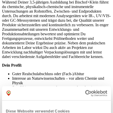
Während Deiner 3,5-jährigen Ausbildung bei Bischof+Klein führst
du chemische, physikalisch-chemische und instrumentelle
Untersuchungen an Rohstoffen, Zwischen- und Endprodukten
durch. Du arbeitest mit modernen Analysegeräten wie IR-, UV/VIS-
oder GC-Messsystemen und trägst dazu bei, die Qualität unserer
Produkte sicherzustellen und kontinuierlich zu verbessern. In enger
Zusammenarbeit mit unseren Entwicklungs- und
Produktionsabteilungen bewertest und optimierst Du
Fertigungsprozesse, entwickelst Prüfmethoden weiter und
dokumentierst Deine Ergebnisse präzise. Neben dem praktischen
Arbeiten im Labor wirkst Du auch aktiv an Projekten zur
Entwicklung nachhaltiger Verpackungslösungen mit und lernst
dabei verschiedenste Aufgabenfelder und Fachbereiche kennen.
Dein Profil:
Guter Realschulabschluss oder (Fach-)Abitur
Interesse an Naturwissenschaften – vor allem Chemie und
Physik
Sorgfältige, verantwortungsbewusste und strukturierte
Arbeitsweise
Technisches Verständnis und Spaß am praktischen Arbeiten
im Labor
Neugier, Teamgeist und ein gutes Beobachtungsvermögen
Diese Webseite verwendet Cookies