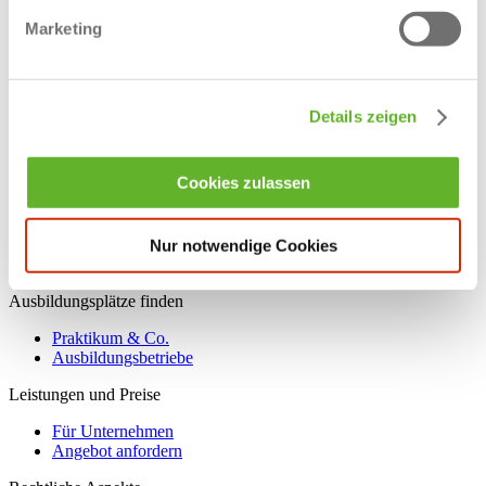
Ausbildung in Greven
Marketing
Ausbildung in Hopsten
Ausbildung in Hörstel
Ausbildung in Ibbenbüren
Ausbildung in Lengerich
Ausbildung in Lotte
Details zeigen
Ausbildung in Mettingen
Ausbildung in Ochtrup
Ausbildung in Rheine
Cookies zulassen
Ausbildung in Saerbeck
Ausbildung in Steinfurt
Aushilfskraft - Minijob
Duales Studium im Kreis Steinfurt
Nur notwendige Cookies
Käufmännische Ausbildungsstellen
Ausbildungsplätze finden
Praktikum & Co.
Ausbildungsbetriebe
Leistungen und Preise
Für Unternehmen
Angebot anfordern