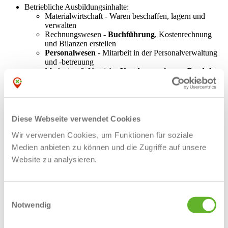
Betriebliche Ausbildungsinhalte:
Materialwirtschaft - Waren beschaffen, lagern und
verwalten
Rechnungswesen -
Buchführung
, Kostenrechnung
und Bilanzen erstellen
Personalwesen
- Mitarbeit in der Personalverwaltung
und -betreuung
Marketing & Vertrieb -
Kunden gewinnen, Produkte
vermarkten
und verkaufen
Schulische Ausbildungsinhalte:
Marktorientierte
Geschäftsprozesse
-
Kundenbedürfnisse erkennen und Abläufe daran
Diese Webseite verwendet Cookies
ausrichten
Wir verwenden Cookies, um Funktionen für soziale
Steuerung und Kontrolle von Geschäftsprozesssen -
Planung und Überwachung von wirtschaftlichen
Medien anbieten zu können und die Zugriffe auf unsere
Abläufen
Website zu analysieren.
Gesamtwirtschaftlicher Zusammenhang - Unternehmen
im Wirtschaftlichen Umfeld einordnen
Unternehmensstrategien & Projekte
- Strategien und
Projekte analysieren und begleiten
Einwilligungsauswahl
Notwendig
Das bringst Du bereits mit
:
Einen
guten Schulabschluss
(Realschule, Fachabitur oder