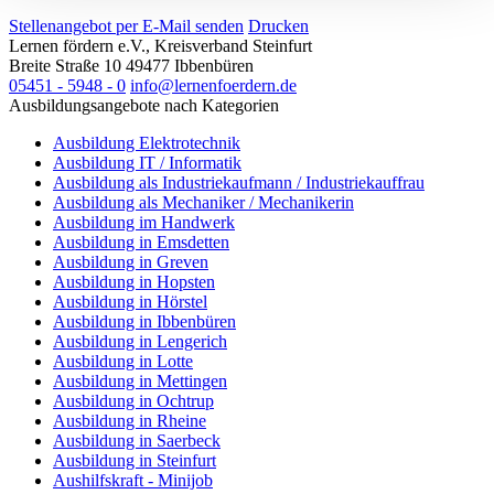
Stellenangebot per E-Mail senden
Drucken
Lernen fördern e.V., Kreisverband Steinfurt
Breite Straße 10
49477
Ibbenbüren
05451 - 5948 - 0
info@lernenfoerdern.de
Ausbildungsangebote nach Kategorien
Ausbildung Elektrotechnik
Ausbildung IT / Informatik
Ausbildung als Industriekaufmann / Industriekauffrau
Ausbildung als Mechaniker / Mechanikerin
Ausbildung im Handwerk
Ausbildung in Emsdetten
Ausbildung in Greven
Ausbildung in Hopsten
Ausbildung in Hörstel
Ausbildung in Ibbenbüren
Ausbildung in Lengerich
Ausbildung in Lotte
Ausbildung in Mettingen
Ausbildung in Ochtrup
Ausbildung in Rheine
Ausbildung in Saerbeck
Ausbildung in Steinfurt
Aushilfskraft - Minijob