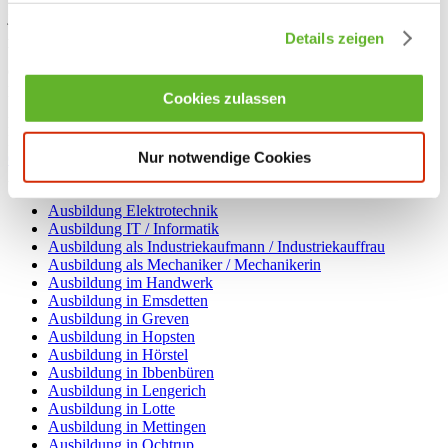
jeweiligen Ausbildungsberufe sowie Hinweise zu den
Ansprechpartnern. Die Nähe zwischen Wohnort und Arbeitsstätte
Details zeigen
bzw. Ausbildungsbetrieb ist ein wichtiger Faktor bei der Auswahl
des passenden Arbeitgebers. Hier haben Sie die Möglichkeit, einen
passenden Arbeitgeber in Ihrem näheren Umfeld zu finden.
Cookies zulassen
Lernen fördern e.V., Kreisverband Steinfurt
Breite Straße 10
49477
Ibbenbüren
Nur notwendige Cookies
05451 - 5948 - 0
info@lernenfoerdern.de
Ausbildungsangebote nach Kategorien
Ausbildung Elektrotechnik
Ausbildung IT / Informatik
Ausbildung als Industriekaufmann / Industriekauffrau
Ausbildung als Mechaniker / Mechanikerin
Ausbildung im Handwerk
Ausbildung in Emsdetten
Ausbildung in Greven
Ausbildung in Hopsten
Ausbildung in Hörstel
Ausbildung in Ibbenbüren
Ausbildung in Lengerich
Ausbildung in Lotte
Ausbildung in Mettingen
Ausbildung in Ochtrup