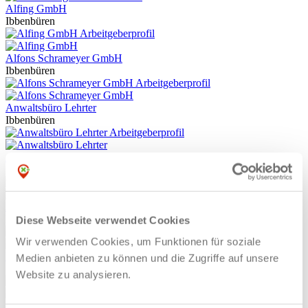
Alfing GmbH
Ibbenbüren
Arbeitgeberprofil
Alfons Schrameyer GmbH
Ibbenbüren
Arbeitgeberprofil
Anwaltsbüro Lehrter
Ibbenbüren
Arbeitgeberprofil
Arning Bauunternehmung GmbH
Steinfurt
Arbeitgeberprofil
Autohaus Bäumer GmbH
Ibbenbüren
Diese Webseite verwendet Cookies
Arbeitgeberprofil
Wir verwenden Cookies, um Funktionen für soziale
B&B Verpackungstechnik GmbH
Medien anbieten zu können und die Zugriffe auf unsere
Hopsten
Website zu analysieren.
Arbeitgeberprofil
Bäckerei und Conditorei Triffterer GmbH & Co.KG