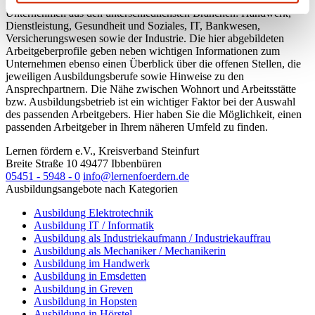
Ausbildungsbetriebe aus dem Kreis Steinfurt. Vertreten sind hier
Unternehmen aus den unterschiedlichsten Branchen: Handwerk,
Dienstleistung, Gesundheit und Soziales, IT, Bankwesen,
Versicherungswesen sowie der Industrie. Die hier abgebildeten
Arbeitgeberprofile geben neben wichtigen Informationen zum
Unternehmen ebenso einen Überblick über die offenen Stellen, die
jeweiligen Ausbildungsberufe sowie Hinweise zu den
Ansprechpartnern. Die Nähe zwischen Wohnort und Arbeitsstätte
bzw. Ausbildungsbetrieb ist ein wichtiger Faktor bei der Auswahl
des passenden Arbeitgebers. Hier haben Sie die Möglichkeit, einen
passenden Arbeitgeber in Ihrem näheren Umfeld zu finden.
Lernen fördern e.V., Kreisverband Steinfurt
Breite Straße 10
49477
Ibbenbüren
05451 - 5948 - 0
info@lernenfoerdern.de
Ausbildungsangebote nach Kategorien
Ausbildung Elektrotechnik
Ausbildung IT / Informatik
Ausbildung als Industriekaufmann / Industriekauffrau
Ausbildung als Mechaniker / Mechanikerin
Ausbildung im Handwerk
Ausbildung in Emsdetten
Ausbildung in Greven
Ausbildung in Hopsten
Ausbildung in Hörstel