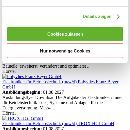
Auszubildende zum Elektroniker in der Fachrichtung
Automatisierungs- und Systemtechnik (m/w/d) gesucht Das bieten
wir Dir: eine abwechslungsreiche Ausbildung im
Details zeigen
zukunftsweisenden Bereich der Gebäudeautomation Unterstützung
während der Ausbildung BusinessBike nach der ...
Hörstel
Cookies zulassen
Elektroniker für Betriebstechnik (m/w/d)
bmu & bmm
Ausbildungsbeginn:
01.08.2027
Deine Ausbildung zum Elektroniker (m/w/d) für Betriebstechnik Du
Nur notwendige Cookies
lernst unseren ganzen Maschinenpark und unsere Produktionsund
Gebäudetechnik im Detail kennen. Du installierst elektronische
Bauteile, erweiterst, veränderst und optimierst ...
Hörstel
Elektroniker für Betriebstechnik (m/w/d)
Polyvlies Franz Beyer
GmbH
Ausbildungsbeginn:
01.08.2027
Ausbildungsflyer Download Die Aufgabe der Elektroniker / innen
für Betriebstechnik ist es, Systeme und Anlagen für die
Energieversorgung, Mess-, ...
Hörstel
Elektroniker für Betriebstechnik (m/w/d)
TROX HGI GmbH
Ausbildungsbeginn:
01.08.2027