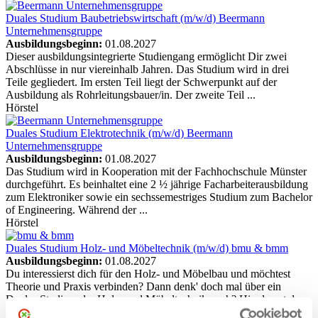
Duales Studium Baubetriebswirtschaft (m/w/d)
Beermann
Unternehmensgruppe
Ausbildungsbeginn:
01.08.2027
Dieser ausbildungsintegrierte Studiengang ermöglicht Dir zwei
Abschlüsse in nur viereinhalb Jahren. Das Studium wird in drei
Teile gegliedert. Im ersten Teil liegt der Schwerpunkt auf der
Ausbildung als Rohrleitungsbauer/in. Der zweite Teil ...
Hörstel
Duales Studium Elektrotechnik (m/w/d)
Beermann
Unternehmensgruppe
Ausbildungsbeginn:
01.08.2027
Das Studium wird in Kooperation mit der Fachhochschule Münster
durchgeführt. Es beinhaltet eine 2 ½ jährige Facharbeiterausbildung
zum Elektroniker sowie ein sechssemestriges Studium zum Bachelor
of Engineering. Während der ...
Hörstel
Duales Studium Holz- und Möbeltechnik (m/w/d)
bmu & bmm
Ausbildungsbeginn:
01.08.2027
Du interessierst dich für den Holz- und Möbelbau und möchtest
Theorie und Praxis verbinden? Dann denk' doch mal über ein
Duales Studium der Holz- und Möbeltechnik nach? Hier lernst du
die Facetten des Innenausbaus, der ...