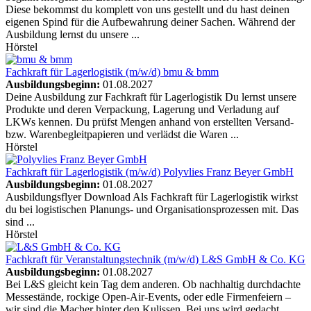
Diese bekommst du komplett von uns gestellt und du hast deinen
eigenen Spind für die Aufbewahrung deiner Sachen. Während der
Ausbildung lernst du unsere ...
Hörstel
Fachkraft für Lagerlogistik (m/w/d)
bmu & bmm
Ausbildungsbeginn:
01.08.2027
Deine Ausbildung zur Fachkraft für Lagerlogistik Du lernst unsere
Produkte und deren Verpackung, Lagerung und Verladung auf
LKWs kennen. Du prüfst Mengen anhand von erstellten Versand-
bzw. Warenbegleitpapieren und verlädst die Waren ...
Hörstel
Fachkraft für Lagerlogistik (m/w/d)
Polyvlies Franz Beyer GmbH
Ausbildungsbeginn:
01.08.2027
Ausbildungsflyer Download Als Fachkraft für Lagerlogistik wirkst
du bei logistischen Planungs- und Organisationsprozessen mit. Das
sind ...
Hörstel
Fachkraft für Veranstaltungstechnik (m/w/d)
L&S GmbH & Co. KG
Ausbildungsbeginn:
01.08.2027
Bei L&S gleicht kein Tag dem anderen. Ob nachhaltig durchdachte
Messestände, rockige Open-Air-Events, oder edle Firmenfeiern –
wir sind die Macher hinter den Kulissen. Bei uns wird gedacht,