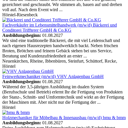
gezeichnet und geschraubt. Wir stimmen ab, bauen auf und drehen
voll auf. Nach dem Event wird ...
Hörstel-Riesenbeck
Fachverkäufer im Lebensmittelhandwerk (m/w/d)
Bäckerei und
Conditorei Triffterer GmbH & Co.KG
Ausbildungsbeginn:
01.08.2027
Wir sind eine traditionelle Bäckerei, die mit viel Leidenschaft und
nach eigenen Hausrezepten handwerklich backt. Neben frischen
Broten, Brötchen und feinem Gebäck stehen bei uns Service,
Beratung und Kundenzufriedenheit an erster ...
Neuenkirchen, Rheine, Ibbenbüren, Steinfurt, Schüttorf, Recke,
Hörstel
Feinwerkmechaniker (m/w/d)
VHV Anlagenbau GmbH
Ausbildungsbeginn:
01.08.2027
Während der 3,5-jährigen Ausbildung im dualen System
(Berufsschule und Betrieb) erlernt Ihr die Fertigung von Produkten
der Stanz-, Schnitt- und Umformtechnik und wirkt an der Fertigung
der Maschinen mit. Aber nicht nur die Fertigung der ...
Hörstel
Holzmechaniker für Möbelbau & Innenausbau (m/w/d)
bmu & bmm
Ausbildungsbeginn:
01.08.2027
Deine Ausbildung zum Holzmechaniker (m/w/d) Fachrichtung