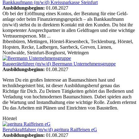
Bankkaufmann (m/w/d)
Kreissparkasse Steinfurt
Ausbildungsbeginn:
01.08.2027
Ob bei der Eröffnung eines Kontos, der Beratung für eine Geld­
anlage oder beim Finanzierungs­gespräch – als Bankkaufmann
(m/w/d) stehst du in direktem Kontakt mit den Kunden. Du bist ihr
kompetenter Ansprech­partner in allen Geldfragen und eine wichtige
Vertrauens­person. Mit ...
Ibbenbüren, Mettingen, Hörstel-Riesenbeck, Tecklenburg, Hörstel,
Hopsten, Recke, Ladbergen, Saerbeck, Greven, Lienen,
Nordwalde, Steinfurt-Borghorst, Wettringen
Baugeräteführer (m/w/d)
Beermann Unternehmensgruppe
Ausbildungsbeginn:
01.08.2027
Wenn Du ein großes Interesse an Baumaschinen hast und
technikbegeistert bist, ist dieser Ausbildungsberuf genau das
Richtige für Dich. Zu Deinen Tätigkeiten gehört das Bedienen und
Verladung von hochmodernen Baumaschinen. Dabei spielen auch
die Wartung und Instandhaltung eine wichtige Rolle. Zudem erlernst
Du das Arbeiten mit Plänen und Einrichten von Baustellen.
Hörstel
Berufskraftfahrer (m/w/d)
agritura Raiffeisen eG
Ausbildungsbeginn:
01.08.2027