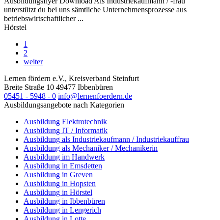
Ausbildungsflyer Download Als Industriekaufmann / -frau
unterstützt du bei uns sämtliche Unternehmensprozesse aus
betriebswirtschaftlicher ...
Hörstel
1
2
weiter
Lernen fördern e.V., Kreisverband Steinfurt
Breite Straße 10
49477
Ibbenbüren
05451 - 5948 - 0
info@lernenfoerdern.de
Ausbildungsangebote nach Kategorien
Ausbildung Elektrotechnik
Ausbildung IT / Informatik
Ausbildung als Industriekaufmann / Industriekauffrau
Ausbildung als Mechaniker / Mechanikerin
Ausbildung im Handwerk
Ausbildung in Emsdetten
Ausbildung in Greven
Ausbildung in Hopsten
Ausbildung in Hörstel
Ausbildung in Ibbenbüren
Ausbildung in Lengerich
Ausbildung in Lotte