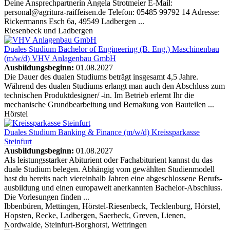
Deine Ansprechpartnerin Angela Strotmeier E-Mail:
personal@agritura-raiffeisen.de Telefon: 05485 99792 14 Adresse:
Rickermanns Esch 6a, 49549 Ladbergen ...
Riesenbeck und Ladbergen
Duales Studium Bachelor of Engineering (B. Eng.) Maschinenbau
(m/w/d)
VHV Anlagenbau GmbH
Ausbildungsbeginn:
01.08.2027
Die Dauer des dualen Studiums beträgt insgesamt 4,5 Jahre.
Während des dualen Studiums erlangt man auch den Abschluss zum
technischen Produktdesigner/ -in. Im Betrieb erlernt Ihr die
mechanische Grundbearbeitung und Bemaßung von Bauteilen ...
Hörstel
Duales Studium Banking & Finance (m/w/d)
Kreissparkasse
Steinfurt
Ausbildungsbeginn:
01.08.2027
Als leistungsstarker Abiturient oder Fachabiturient kannst du das
duale Studium belegen. Abhängig vom gewählten Studien­modell
hast du bereits nach viereinhalb Jahren eine abgeschlossene Berufs­
ausbildung und einen europaweit anerkannten Bachelor-Abschluss.
Die Vorlesungen finden ...
Ibbenbüren, Mettingen, Hörstel-Riesenbeck, Tecklenburg, Hörstel,
Hopsten, Recke, Ladbergen, Saerbeck, Greven, Lienen,
Nordwalde, Steinfurt-Borghorst, Wettringen