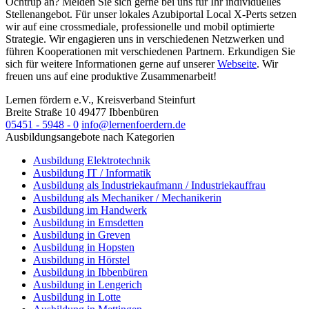
Ochtrup an? Melden Sie sich gerne bei uns für Ihr individuelles
Stellenangebot. Für unser lokales Azubiportal Local X-Perts setzen
wir auf eine crossmediale, professionelle und mobil optimierte
Strategie. Wir engagieren uns in verschiedenen Netzwerken und
führen Kooperationen mit verschiedenen Partnern. Erkundigen Sie
sich für weitere Informationen gerne auf unserer
Webseite
. Wir
freuen uns auf eine produktive Zusammenarbeit!
Lernen fördern e.V., Kreisverband Steinfurt
Breite Straße 10
49477
Ibbenbüren
05451 - 5948 - 0
info@lernenfoerdern.de
Ausbildungsangebote nach Kategorien
Ausbildung Elektrotechnik
Ausbildung IT / Informatik
Ausbildung als Industriekaufmann / Industriekauffrau
Ausbildung als Mechaniker / Mechanikerin
Ausbildung im Handwerk
Ausbildung in Emsdetten
Ausbildung in Greven
Ausbildung in Hopsten
Ausbildung in Hörstel
Ausbildung in Ibbenbüren
Ausbildung in Lengerich
Ausbildung in Lotte