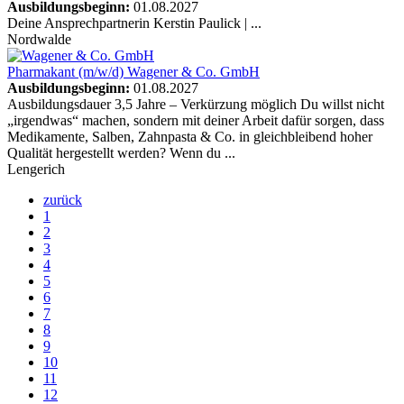
Ausbildungsbeginn:
01.08.2027
Deine Ansprechpartnerin Kerstin Paulick | ...
Nordwalde
Pharmakant (m/w/d)
Wagener & Co. GmbH
Ausbildungsbeginn:
01.08.2027
Ausbildungsdauer 3,5 Jahre – Verkürzung möglich Du willst nicht
„irgendwas“ machen, sondern mit deiner Arbeit dafür sorgen, dass
Medikamente, Salben, Zahnpasta & Co. in gleichbleibend hoher
Qualität hergestellt werden? Wenn du ...
Lengerich
zurück
1
2
3
4
5
6
7
8
9
10
11
12