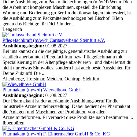
Deine Ausbildung zum Packmitteltechnologen (m/w/d) Wenn Dich
die Arbeit mit komplexen Maschinen, speziell die Einrichtung,
Wartung und Bedienung großer Produktionsanlagen interessiert, ist
die Ausbildung zum Packmitteltechnologen bei Bischof+Klein
genau das Richtige für Dich! In der ...
Lengerich
Pflegefachkraft (m/w/d)
Caritasverband Steinfurt e.V.
Ausbildungsbeginn:
01.08.2027
Bei uns kannst du die dreijährige, generalistische Ausbildung zur
staatlich anerkannten Pflegefachfrau bzw. Pflegefachmann mit
Spezialisierung in der Altenpflege absolvieren - und dabei lernst du
nicht nur etwas Sinnvolles, sondern hast auch beste Aussichten für
Deine Zukunft! Die ...
Altenberge, Horstmar, Metelen, Ochtrup, Steinfurt
Pharmakant (m/w/d)
Wiewelhove GmbH
Ausbildungsbeginn:
01.08.2027
Der Pharmakant ist der anerkannte Ausbildungsberuf für die
industrielle Arzneimittelherstellung. Dabei bedient der Pharmakant
die Anlagen und Maschinen zur Produktion von allen
Arzneimittelformen. Er verpackt diese Produkte nach bestimmten ...
Ibbenbüren
Pharmakant (m/w/d)
F. Eimermacher GmbH & Co. KG