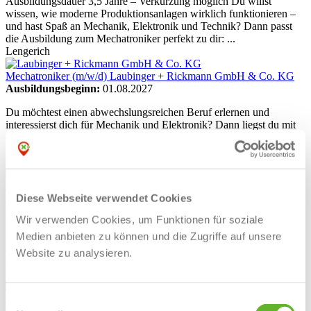
Ausbildungsdauer 3,5 Jahre – Verkürzung möglich Du willst
wissen, wie moderne Produktionsanlagen wirklich funktionieren –
und hast Spaß an Mechanik, Elektronik und Technik? Dann passt
die Ausbildung zum Mechatroniker perfekt zu dir: ...
Lengerich
Mechatroniker (m/w/d)
Laubinger + Rickmann GmbH & Co. KG
Ausbildungsbeginn:
01.08.2027
Du möchtest einen abwechslungsreichen Beruf erlernen und
interessierst dich für Mechanik und Elektronik? Dann liegst du mit
einer Ausbildung zum Mechatroniker (m/w/d) genau richtig.
Nordwalde
Mechatroniker (m/w/d)
Parsch Schläuche Armaturen GmbH & Co.
Diese Webseite verwendet Cookies
KG
Ausbildungsbeginn:
01.08.2027
Wir verwenden Cookies, um Funktionen für soziale
Starte deine spannende Reise in die Welt der Technik mit einer
Ausbildung als Mechatroniker! In deiner Ausbildung wirst du viele
Medien anbieten zu können und die Zugriffe auf unsere
abwechslungsreiche Aufgaben übernehmen. Du wirst Prozesse
Website zu analysieren.
überwachen und mögliche Störungen sowie deren ...
Ibbenbüren
Mechatroniker (m/w/d)
Carl Schmale GmbH & Co. KG
Einwilligungsauswahl
Ausbildungsbeginn:
01.08.2027