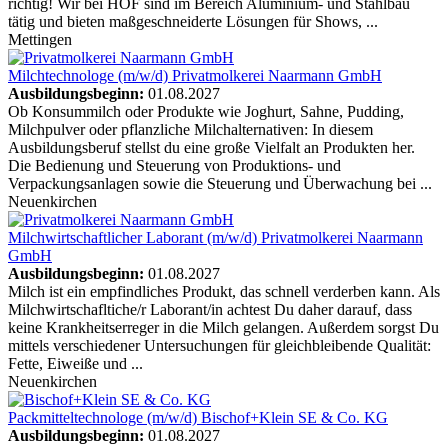
richtig! Wir bei HOF sind im Bereich Aluminium- und Stahlbau
tätig und bieten maßgeschneiderte Lösungen für Shows, ...
Mettingen
Milchtechnologe (m/w/d)
Privatmolkerei Naarmann GmbH
Ausbildungsbeginn:
01.08.2027
Ob Konsummilch oder Produkte wie Joghurt, Sahne, Pudding,
Milchpulver oder pflanzliche Milchalternativen: In diesem
Ausbildungsberuf stellst du eine große Vielfalt an Produkten her.
Die Bedienung und Steuerung von Produktions- und
Verpackungsanlagen sowie die Steuerung und Überwachung bei ...
Neuenkirchen
Milchwirtschaftlicher Laborant (m/w/d)
Privatmolkerei Naarmann
GmbH
Ausbildungsbeginn:
01.08.2027
Milch ist ein empfindliches Produkt, das schnell verderben kann. Als
Milchwirtschafltiche/r Laborant/in achtest Du daher darauf, dass
keine Krankheitserreger in die Milch gelangen. Außerdem sorgst Du
mittels verschiedener Untersuchungen für gleichbleibende Qualität:
Fette, Eiweiße und ...
Neuenkirchen
Packmitteltechnologe (m/w/d)
Bischof+Klein SE & Co. KG
Ausbildungsbeginn:
01.08.2027